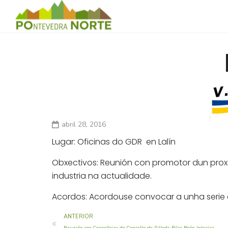
abril 28, 2016
Lugar: Oficinas do GDR en Lalín
Obxectivos: Reunión con promotor dun proxe
industria na actualidade.
Acordos: Acordouse convocar a unha serie 
ANTERIOR
Reunión coa Concelleira do Concello de Silleda Pilar Peón Iglesias