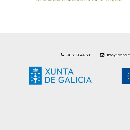
986 79 44 63
info@ponor