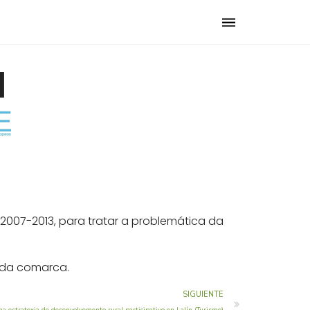
Toggle
navigation
l
2007-2013, para tratar a problemática da
s da comarca.
SIGUIENTE
ha estratexia de desenvolvemento rural participativo en Lalín (Turismo)