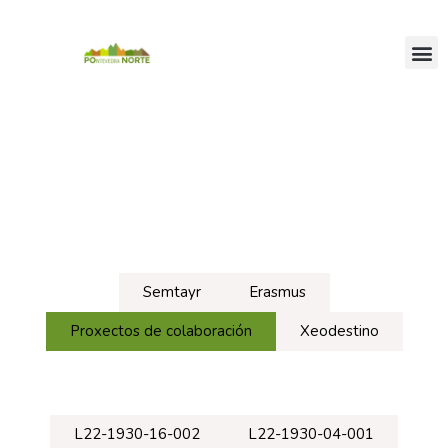
PERFIL DO CONTRATANTE
LICITACIÓN ELECTRÓNICA
PORTAL TRANSPARENCIA
SEDE ELECTRÓN
Semtayr
Erasmus
Proxectos de colaboración
Xeodestino
L22-1930-16-002
L22-1930-04-001