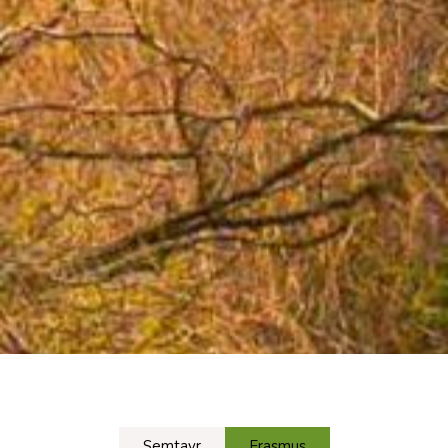
Semtayr
Erasmus