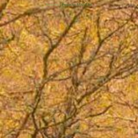
Ponorte
>
Proxecto PANHERA