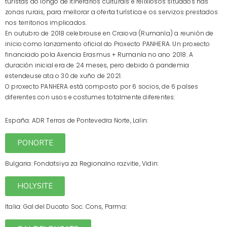
turistas ao longo de itinerarios culturais e relixiosos situados nas
zonas rurais, para mellorar a oferta turística e os servizos prestados
nos territorios implicados.
En outubro de 2018 celebrouse en Craiova (Rumanía) a reunión de
inicio como lanzamento oficial do Proxecto PANHERA. Un proxecto
financiado pola Axencia Erasmus + Rumanía no ano 2018. A
duración inicial era de 24 meses, pero debido á pandemia
estendeuse ata o 30 de xuño de 2021.
O proxecto PANHERA está composto por 6 socios, de 6 países
diferentes con usos e costumes totalmente diferentes:
España: ADR Terras de Pontevedra Norte, Lalin:
PONORTE
Bulgaria: Fondatsiya za Regionalno razvitie, Vidin:
HOLYSITE
Italia: Gal del Ducato Soc. Cons, Parma: