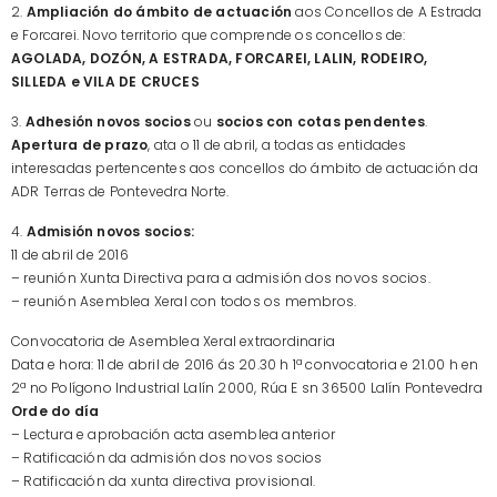
2.
Ampliación do ámbito de actuación
aos Concellos de A Estrada
e Forcarei. Novo territorio que comprende os concellos de:
AGOLADA, DOZÓN, A ESTRADA, FORCAREI, LALIN, RODEIRO,
SILLEDA e VILA DE CRUCES
3.
Adhesión novos socios
ou
socios con cotas pendentes
.
Apertura de prazo
, ata o 11 de abril, a todas as entidades
interesadas pertencentes aos concellos do ámbito de actuación da
ADR Terras de Pontevedra Norte.
4.
Admisión novos socios:
11 de abril de 2016
– reunión Xunta Directiva para a admisión dos novos socios.
– reunión Asemblea Xeral con todos os membros.
Convocatoria de Asemblea Xeral extraordinaria
Data e hora: 11 de abril de 2016 ás 20.30 h 1ª convocatoria e 21.00 h en
2ª no Polígono Industrial Lalín 2000, Rúa E sn 36500 Lalín Pontevedra
Orde do día
– Lectura e aprobación acta asemblea anterior
– Ratificación da admisión dos novos socios
– Ratificación da xunta directiva provisional.