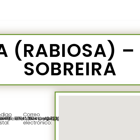
A (RABIOSA) –
SOBREIRA
digo
Correo
n:
Teléfono:
Coordenadas:
arin)
36686
686413824
biostore.gal@gmail.com
42.7027674,-8.4399490
stal:
electrónico: