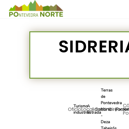
SIDRERI
Terras
de
Pontevedra
Có
Turismo
A
Oficio:
Localidad:
Destino:
Direcció
Norte
(Pardem
industrial
Estrada
Po
-
Deza
Tabeirós