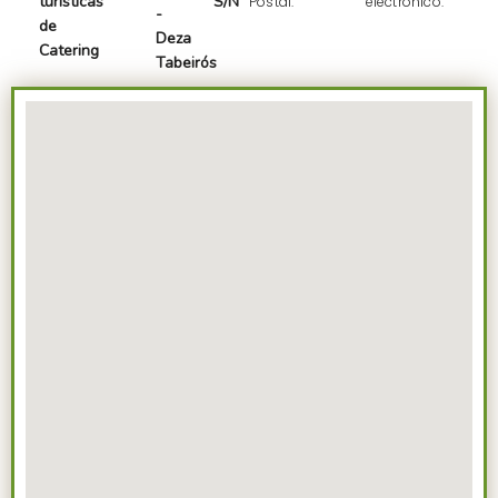
turísticas
S/N
Postal:
electrónico:
-
de
Deza
Catering
Tabeirós