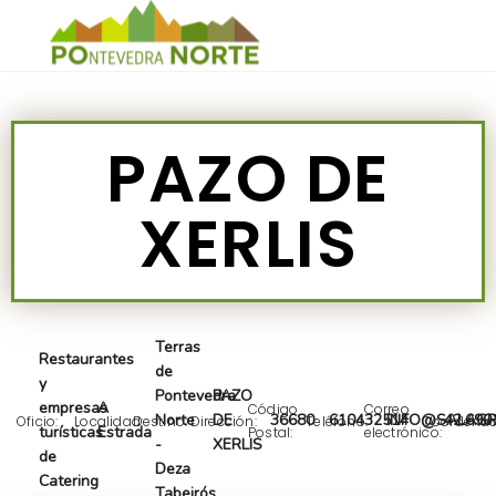
PAZO DE
XERLIS
Terras
Restaurantes
de
y
Pontevedra
PAZO
empresas
A
Código
Correo
Norte
DE
36680
610432514
INFO@SALAGR
42.690
Oficio:
Localidad:
Destino:
Dirección:
Teléfono:
Coordena
turísticas
Estrada
Postal:
electrónico:
-
XERLIS
de
Deza
Catering
Tabeirós