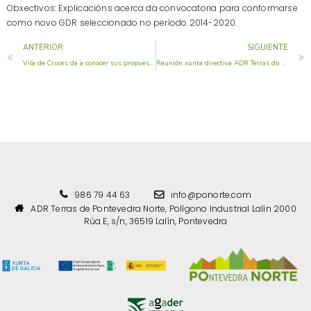
Obxectivos: Explicacións acerca da convocatoria para conformarse
como novo GDR seleccionado no período 2014-2020.
ANTERIOR
SIGUIENTE
Vila de Cruces da a conocer sus propuestas para el plan Leader. Prevé un centro de mayores y un gimnasio junto a la residencia. Convertirá la casa escuela de Larazo en un aula de formación.
Reunión xunta directiva ADR Terras do Deza.
986 79 44 63
info@ponorte.com
ADR Terras de Pontevedra Norte, Polígono Industrial Lalín 2000
Rúa E, s/n, 36519 Lalín, Pontevedra