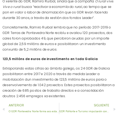
O xerente do GDR, Ramiro Ruibal, sinala que a campaña
O rural vive.
Vive o rural
busca “reactivar a economía do rural, ao tempo que se
pon en valor o labor de dinamización que os GDR levan facendo
durante 30 anos, a través da xestión dos fondos Leader”.
Concretamente, Ramiro Ruibal lembra que no período 2017-2019 o
GDR Terras de Pontevedra Norte recibíu e avaliou 120 proxectos, dos
cales foron aprobados 49, que percibiron axudas por un importe
global de 2,59 millóns de euros e posibilitaron un investimento
conxunto de 5,2 millóns de euros.
123,5 millóns de euros de investimento en toda Galicia
Extrapolando estas cifras ao ámbito galego, os 24 GDR de Galicia
posibilitaron entre 2017 e 2020 a través da medida Leader a
mobilización dun investimento de 123,5 millóns de euros para o
desenvolvemento de 1.042 proxectos. Estes proxectos posibilitaron a
creación de 685 postos de traballo directos e a consolidación
doutros 2.456 empregos xa existentes.
ANTERIOR
SIGUIENTE
O GDR Pontevedra Norte forma aos establecementos adheridos ao SICTED sobre prevención da Covid-19
GDR PoNorte e Turismo impulsarán con 32.640 € a promoción on line do xeodestino Deza-Tabeirós