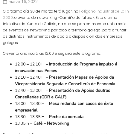
marzo 16, 2022
O próximo día 30 de marzo terá lugar, no
Polígono Industrial de Lalín
2000
, o evento de networking «Camiño de futuro». Esta e unha
iniciativa da Xunta de Galicia, na que se pon en marcha unha serie
de eventos de networking por todo o territorio galego, para difundir
os distintos instrumentos de apoio a disposición das empresas
galegas.
O evento arrancará as 12:00 e seguirá este programa:
12:00 – 12:10 H –
Introducción do Programa impulso á
innovación nas Pemes
12:10 – 12:40 H –
Presentación Mapas de Apoios da
Vicepresidencia Segunda e Consellería de Economía
12:40 – 13:00 H –
Presentación de Apoios doutras
Consellerías (GDR e GALP)
13:00 – 13:30 H –
Mesa redonda con casos de éxito
empresarial
13:30 – 13:35 H –
Peche da xornada
13:35 h –
Café – Networking