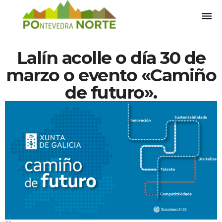
Togg
navi
Lalín acolle o día 30 de
marzo o evento «Camiño
de futuro».