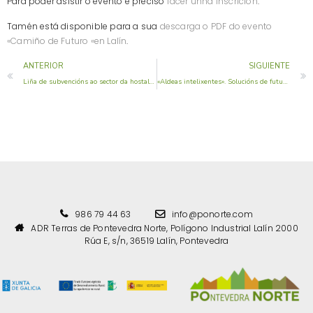
Para poder asistir o evento e preciso
facer unha inscrición
.
Tamén está disponible para a sua
descarga o PDF do evento
«Camiño de Futuro «en Lalín
.
ANTERIOR
SIGUIENTE
Liña de subvencións ao sector da hostaleria para investimentos en equipamentos post covid .
«Aldeas intelixentes». Solucións de futuro para aldeas sostenibles
986 79 44 63
info@ponorte.com
ADR Terras de Pontevedra Norte, Polígono Industrial Lalín 2000
Rúa E, s/n, 36519 Lalín, Pontevedra