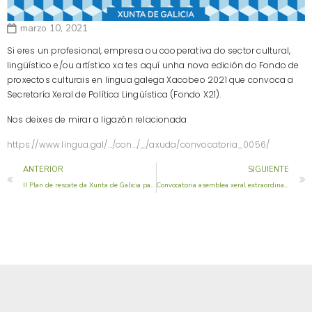
marzo 10, 2021
Si eres un profesional, empresa ou cooperativa do sector cultural,
lingüístico e/ou artístico xa tes aquí unha nova edición do Fondo de
proxectos culturais en lingua galega Xacobeo 2021 que convoca a
Secretaría Xeral de Política Lingüística (Fondo X21).
Nos deixes de mirar a ligazón relacionada
https://www.lingua.gal/…/con…/_/axuda/convocatoria_0056/
ANTERIOR
SIGUIENTE
II Plan de rescate da Xunta de Galicia para a hostalería e outros sectores paralizados
Convocatoria asemblea xeral extraordinaria