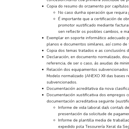
Copia do resumo do orzamento por capítulos 
No caso dunha operación que requira p
É importante que a certificación de ob
promotor xustificado mediante facturas
sen reflectir os posibles cambios, e m
Exemplar en soporte informático adecuado pa
planos e documentos similares, así como de fo
Copia dos temas tratados e as conclusións d
Declaración, en documento normalizado, dout
referencia, de ser o caso, ás axudas de minim
Relación dos equipamentos subvencionados n
Modelo normalizado (ANEXO XII das bases re
subvencionados.
Documentación acreditativa da nova clasific
Documentación xustificativa dos empregos c
documentación acreditativa seguinte (xustifi
Informe de vida laboral da/s conta/s 
presentación da solicitude de pagamen
Informe de plantilla media de traball
expedido pola Tesourería Xeral da Seg