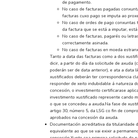
de pagamento.
No caso de facturas pagadas conxunta
facturas cuxo pago se imputa ao proxe
No caso de ordes de pago conxuntas tr
da factura que se está a imputar, est
No caso de facturas, pagarés ou letr
correctamente asinada.
No caso de facturas en moeda estranx
Tanto a data das facturas como a dos xustif
dicir, a partir do día da solicitude de axuda
poderán ser de data anterior), e ata a data 
xustificados deberán ter correspondencia c
responder de xeito indubidable á natureza d
concesión, o investimento certificarase apl
investimento xustificado represente cando 
o que se concedeu a axuda.Na fase de xustif
artigo 30, número 5, da LSG co fin de compr
aprobados na concesión da axuda.
Documentación acreditativa da titularidade 
equivalente ao que se vai exixir a permanen
concesión.Xunto coa primeira solicitude de 