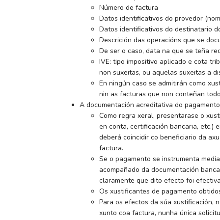
Número de factura
Datos identificativos do provedor (nome
Datos identificativos do destinatario d
Descrición das operacións que se doc
De ser o caso, data na que se teña rec
IVE: tipo impositivo aplicado e cota t
non suxeitas, ou aquelas suxeitas a dis
En ningún caso se admitirán como xusti
nin as facturas que non conteñan todo
A documentación acreditativa do pagamento 
Como regra xeral, presentarase o xusti
en conta, certificación bancaria, etc.
deberá coincidir co beneficiario da ax
factura.
Se o pagamento se instrumenta mediant
acompañado da documentación bancaria
claramente que dito efecto foi efectiv
Os xustificantes de pagamento obtidos
Para os efectos da súa xustificación,
xunto coa factura, nunha única solici