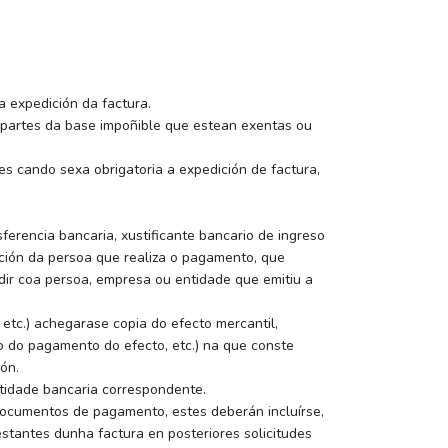
a expedición da factura.
as partes da base impoñible que estean exentas ou
es cando sexa obrigatoria a expedición de factura,
ferencia bancaria, xustificante bancario de ingreso
cación da persoa que realiza o pagamento, que
idir coa persoa, empresa ou entidade que emitiu a
etc.) achegarase copia do efecto mercantil,
o do pagamento do efecto, etc.) na que conste
ón.
ntidade bancaria correspondente.
 documentos de pagamento, estes deberán incluírse,
estantes dunha factura en posteriores solicitudes