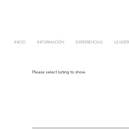
PERFIL DO CONTRATANTE
LICITACIÓN ELECTRÓNICA
PORTAL TRA
INICIO
INFORMACIÓN
EXPERIENCIAS
LEADE
Please select listing to show.