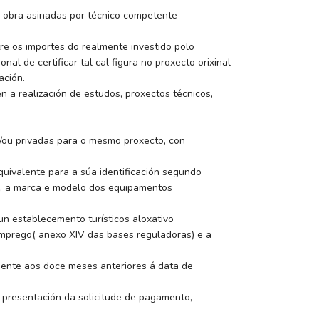
e obra asinadas por técnico competente
tre os importes do realmente investido polo
al de certificar tal cal figura no proxecto orixinal
ación.
 a realización de estudos, proxectos técnicos,
e/ou privadas para o mesmo proxecto, con
uivalente para a súa identificación segundo
s, a marca e modelo dos equipamentos
n establecemento turísticos aloxativo
emprego( anexo XIV das bases reguladoras) e a
ndente aos doce meses anteriores á data de
e presentación da solicitude de pagamento,