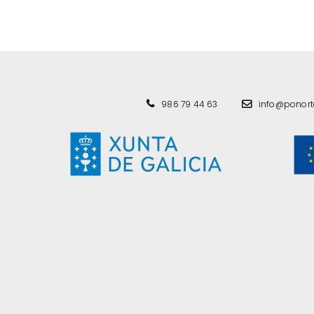
986 79 44 63
info@ponor