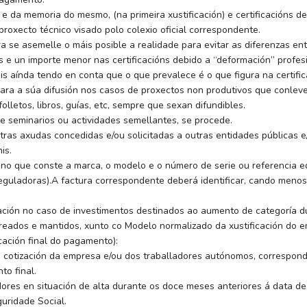
e da memoria do mesmo, (na primeira xustificación) e certificacións d
roxecto técnico visado polo colexio oficial correspondente.
ra se asemelle o máis posible a realidade para evitar as diferenzas en
 e un importe menor nas certificacións debido a “deformación” profesion
ais aínda tendo en conta que o que prevalece é o que figura na certific
ra a súa difusión nos casos de proxectos non produtivos que conleven
lletos, libros, guías, etc, sempre que sexan difundibles.
e seminarios ou actividades semellantes, se procede.
ras axudas concedidas e/ou solicitadas a outras entidades públicas 
is.
o que conste a marca, o modelo e o número de serie ou referencia eq
guladoras).A factura correspondente deberá identificar, cando meno
ación no caso de investimentos destinados ao aumento de categoría du
reados e mantidos, xunto co Modelo normalizado da xustificación do 
cación final do pagamento):
de cotización da empresa e/ou dos traballadores autónomos, correspo
to final.
adores en situación de alta durante os doce meses anteriores á data d
uridade Social.