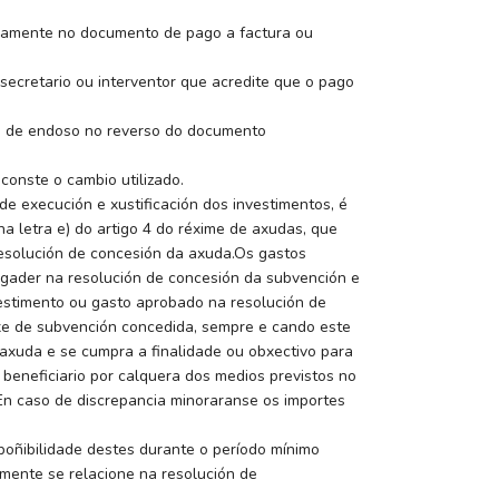
aramente no documento de pago a factura ou
secretario ou interventor que acredite que o pago
la de endoso no reverso do documento
onste o cambio utilizado.
e execución e xustificación dos investimentos, é
na letra e) do artigo 4 do réxime de axudas, que
 resolución de concesión da axuda.Os gastos
Agader na resolución de concesión da subvención e
vestimento ou gasto aprobado na resolución de
axe de subvención concedida, sempre e cando este
axuda e se cumpra a finalidade ou obxectivo para
beneficiario por calquera dos medios previstos no
En caso de discrepancia minoraranse os importes
poñibilidade destes durante o período mínimo
amente se relacione na resolución de