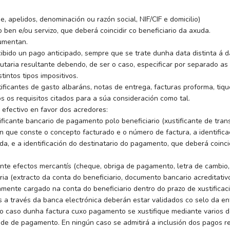
, apelidos, denominación ou razón social, NIF/CIF e domicilio)
o ben e/ou servizo, que deberá coincidir co beneficiario da axuda.
umentan.
ibido un pago anticipado, sempre que se trate dunha data distinta á d
ributaria resultante debendo, de ser o caso, especificar por separado 
tintos tipos impositivos.
ficantes de gasto albaráns, notas de entrega, facturas proforma, tiqu
s os requisitos citados para a súa consideración como tal.
efectivo en favor dos acredores:
ficante bancario de pagamento polo beneficiario (xustificante de trans
) en que conste o concepto facturado e o número de factura, a identifi
uda, e a identificación do destinatario do pagamento, que deberá coinc
e efectos mercantís (cheque, obriga de pagamento, letra de cambio, 
 (extracto da conta do beneficiario, documento bancario acreditativ
amente cargado na conta do beneficiario dentro do prazo de xustificaci
 a través da banca electrónica deberán estar validados co selo da e
 no caso dunha factura cuxo pagamento se xustifique mediante varios
tude de pagamento. En ningún caso se admitirá a inclusión dos pagos r