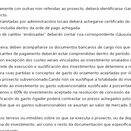
mente con outras non referidas ao proxecto, deberá identificarse cl
cto.
amitadas por administracións locais deberá achegarse certificado do 
á incluída dentro da orde de pago achegada.
as de cambio “endosadas” deberán contar coa correspondente cláusu
eira, deben acompañarse os documentos bancarios de cargo nos que c
icantes de pagamento deberán estar comprendidas dentro do período d
 (con excepción dos custes xerais vinculados ao investimento sinalados 
límite de execución e xustificación dos investimentos que determine a
lara coas partidas e conceptos de gasto do orzamento aceptadas por 
o proxecto subvencionado.Cando non se xustifique a totalidade do in
icando ao investimento ou gasto subvencionable xustificado a porcent
menos o 60% do investimento aceptado na resolución de concesión da 
icación do gasto Agader poderá contrastar os prezos achegados polo 
obar que os gastos subvencionables se axustan ao valor de mercado. 
dos terreos ou inmobles sobre os que se executa o proxecto, ou da dis
cia do investimento, así como o resto da documentación que especific
pagamento.