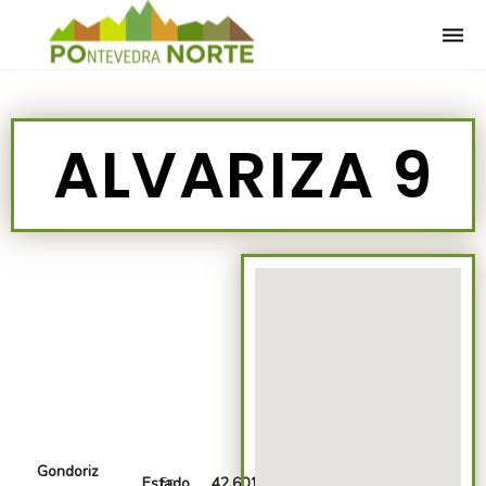
Togg
navi
ALVARIZA 9
Gondoriz
En
Estado
42.601829,