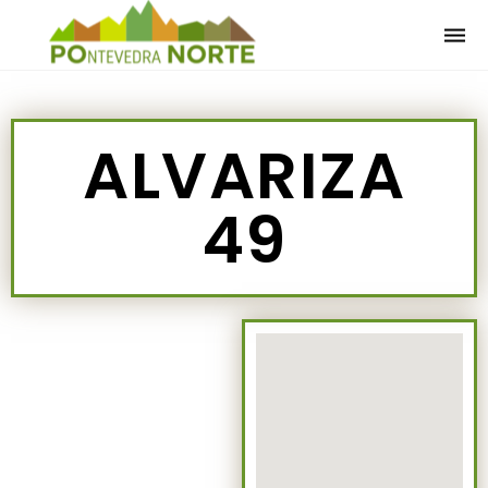
Togg
navi
ALVARIZA
49