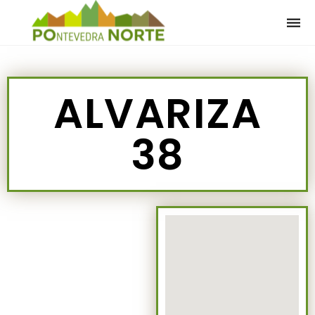
Togg
navi
ALVARIZA
38