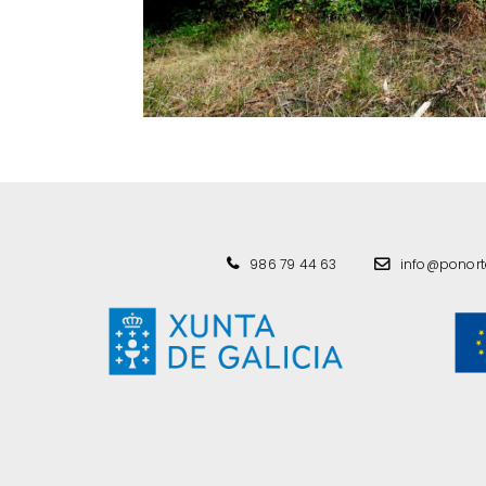
986 79 44 63
info@ponor