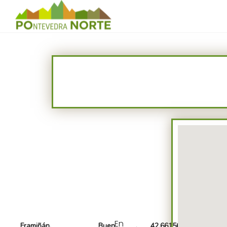
En
Framiñán,
Buen
42.661564,