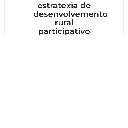
estratexia de
desenvolvemento
rural
participativo
en Lalín
(Turismo)
OBRADOIRO 2 GRUPO DE TRABALLO –
INDUSTRIA TURISMO – EMPRESARIAL Data:
Martes día 10 de maio de 2016 Lugar: Sede da
Asoc. Turismo Ouro Verde, C/Alcalde Ferreiro,
12-entresuelo-LALIN Organiza: Adr Terras de
Pontevedra Norte.